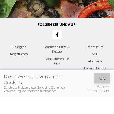
FOLGEN SIE UNS AUF:
Einloggen
Marmaris Pizza &
Impressum
Kebap
Registrieren
AGB
Kontaktieren Sie
Allergene
uns
Datenschutz &
Cookies
Diese Webseite verwendet
OK
Cookies.
Weitere
Durch das Nutzen dieser Seite sind Sie mit der
Informationen!
Verwendung von Cookies einverstanden.
© 2026 Marmaris Pizza & Kebap -
Powered by Kellner4you